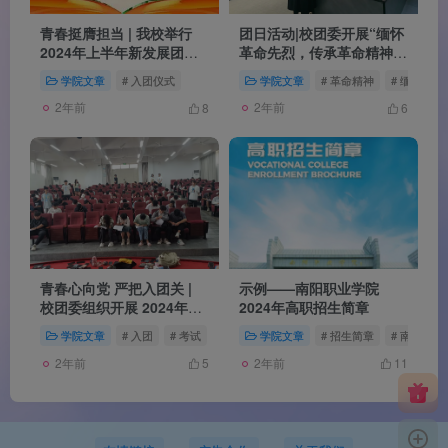
青春挺膺担当 | 我校举行
团日活动|校团委开展“缅怀
2024年上半年新发展团员
革命先烈，传承革命精神”
示范性集中入团仪式
清明祭英烈活动
学院文章
# 入团仪式
学院文章
# 革命精神
# 缅怀先烈
2年前
2年前
8
6
青春心向党 严把入团关 |
示例——南阳职业学院
校团委组织开展 2024年上
2024年高职招生简章
半年入团积极分子 党团理
学院文章
# 入团
# 考试
学院文章
# 招生简章
# 南职学院
论知识测试
2年前
2年前
5
11