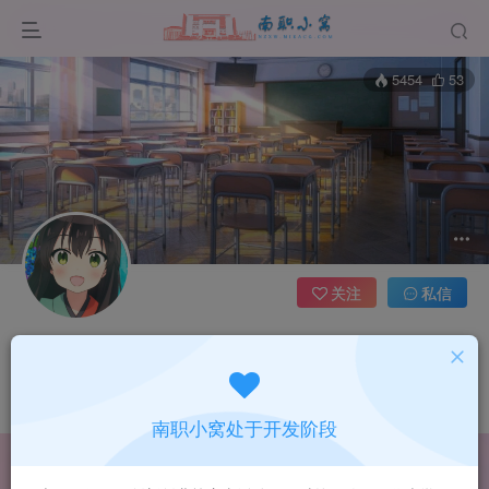
5454
53
关注
私信
漫蓝梦坤
4枚徽章
河南省平顶山市
管理员
超级版主
懒蛋一个
南职小窝处于开发阶段
文章
6
收藏
0
评论
1
版块
0
帖子
1
粉丝
0