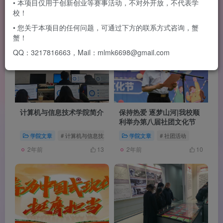
• 本项目仅用于创新创业等赛事活动，不对外开放，不代表学
校！
发布
排序
6
• 您关于本项目的任何问题，可通过下方的联系方式咨询，蟹
蟹！
QQ：3217816663，Mail：mlmk6698@gmail.com
计算机与信息技术学院简介
保持热爱 逐梦山河|我校顺
利举办第八届社团文化节
学院文章
# 计算机与信息技术学院
# 简介
学院文章
# 社团活动
2年前
2年前
13
10