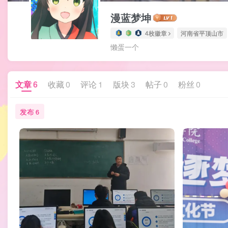
漫蓝梦坤
4枚徽章
河南省平顶山市
懒蛋一个
文章
6
收藏
0
评论
1
版块
3
帖子
0
粉丝
0
发布
6