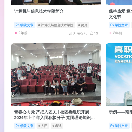
计算机与信息技术学院简介
保持热爱 逐
文化节
学院文章
# 计算机与信息技术学院
# 简介
学院文章
2年前
2年前
0
275
13
青春心向党 严把入团关 | 校团委组织开展
示例——南阳
2024年上半年入团积极分子 党团理论知识测
试
学院文章
# 入团
# 考试
学院文章