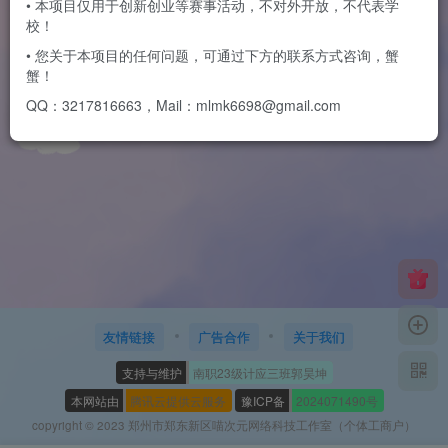
• 本项目仅用于创新创业等赛事活动，不对外开放，不代表学
校！
团日活动|校团委开展“缅怀革
命先烈，传承革命精神”清明祭
• 您关于本项目的任何问题，可通过下方的联系方式咨询，蟹
英烈活动
蟹！
学院文章
QQ：3217816663，Mail：mlmk6698@gmail.com
2年前
6
友情链接
广告合作
关于我们
支持与维护
南职23级计应三班郭昊坤
本网站由
腾讯云提供云服务
豫ICP备
2024071490号
copyright © 2023 郑州市郑东新区喵次元网络科技工作室（个体工商户）