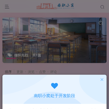
缅怀先烈
共1篇
排序
更新
浏览
点赞
评论
南职小窝处于开发阶段