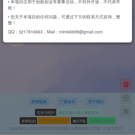
• 本项目仅用于创新创业等赛事活动，不对外开放，不代表学
校！
团日活动|校团委开展“缅怀革
命先烈，传承革命精神”清明祭
• 您关于本项目的任何问题，可通过下方的联系方式咨询，蟹
英烈活动
蟹！
学院文章
QQ：3217816663，Mail：mlmk6698@gmail.com
2年前
6
友情链接
广告合作
关于我们
支持与维护
南职23级计应三班郭昊坤
本网站由
腾讯云提供云服务
豫ICP备
2024071490号
copyright © 2023 郑州市郑东新区喵次元网络科技工作室（个体工商户）