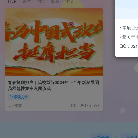
排序
更新
浏览
点赞
评论
• 本项
• 您关
QQ：3217
青春挺膺担当 | 我校举行2024年上半年新发展团
员示范性集中入团仪式
学院文章
2年前
0
175
8
友情链接
广告合